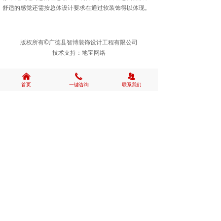
舒适的感觉还需按总体设计要求在通过软装饰得以体现。
版权所有©广德县智博装饰设计工程有限公司
技术支持：
地宝网络
낀
끅
뀡
首页
一键咨询
联系我们