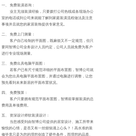
一、 免费装潢咨询：
业主无须装潢经验，只要拨打公司热线或各现场办公
室的电话或到公司来就能了解到家庭装潢流程做法及注意
事项并且就您的家居装饰提供专家意见。
二、 免费上门测量：
客户自己绘制的平面图，既麻烦又不一定规范，但只
要同智博公司业务设计人员约定，公司人员就免费为客户
进行专业现场测量。
三、 免费出具电脑平面图：
若客户已有尺寸规范详细的平面布置图，智博公司就
会为您出具电脑平面布置图，并通过电脑进行调整，让您
预先看到未来新居的平面布置状况。
四、 免费预算：
客户只要拥有规范平面布置图，智博前掌握装潢的总
费用及单项费用。
五、 资深设计师软装潢设计：
当您感受到由智博公司提供的居室设计、施工所带来
愉悦的心情，是否又有一丝烦恼涌上心头？！高水准的装
修毕竟只是为您的理想创造了硬件条件，而理想的品质、