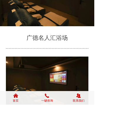
广德名人汇浴场
낀
끅
뀡
首页
一键咨询
联系我们
前一个：
广德名人汇浴场
ꄴ