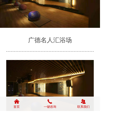
广德名人汇浴场
낀
끅
뀡
首页
一键咨询
联系我们
前一个：
广德名人汇浴场
ꄴ