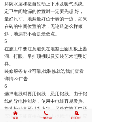
坏防水层和擅自改动上下水及暖气系统。
定卫生间地漏的位置时一定要先想 好，
量好尺寸。地漏最好位于砖的一边，如果
在砖的中间位置的话，无论砖怎么样倾
斜，地漏都不会是最低点。
5
在施工中要注意避免在混凝土圆孔板上凿
洞、打眼、吊挂顶棚以及安装艺术照明灯
具。
装修服务专业可靠,找装修就选我们查看
详情>>广告
6
选择电线时要用铜线，忌用铝线。由于铝
线的导电性能差，使用中电线容易发热、
接头松动甚至引发火灾。另外在施工中还
낀
끅
뀡
应注意不能直接在墙壁上挖槽埋电线，应
首页
一键咨询
联系我们
采用正规的套管安装，以避免漏电和引发