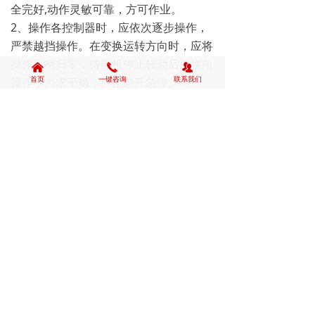
全完好,动作灵敏可靠，方可作业。
2、操作各控制器时，应依次逐步操作，
严禁越挡操作。在变换运转方向时，应将
操作手柄归零，待电机停止转动后再换向
낀
끅
뀡
首页
一键咨询
联系我们
操作，力求平稳，严禁急开急停。
3、设备在运行中，如发现机械有异常情
况，应立即停机检查，待故障排除后方可
进行运行。
4、严格持证上岗，严禁酒后作业，严禁
以行程开关代替停车操作，严禁违章作业
和擅离工作岗位或把机器交给他人驾驶。
5、装运重物时，应先离开地面一定距
离，检查制动可靠后方可继续进行。
6、坚持"十"不吊。 作业完毕，应断电锁
箱，搞好机械的"十字"作业工作。